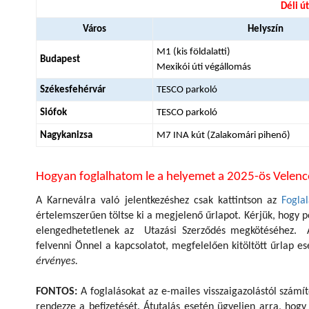
Déli ú
Város
Helyszín
M1 (kis földalatti)
Budapest
Mexikói úti végállomás
Székesfehérvár
TESCO parkoló
Siófok
TESCO parkoló
Nagykanizsa
M7 INA kút (Zalakomári pihenő)
Hogyan foglalhatom le a helyemet a 2025-ös Velenc
A Karneválra való jelentkezéshez csak kattintson az
Foglal
értelemszerűen töltse ki a megjelenő űrlapot. Kérjük, hogy p
elengedhetetlenek az Utazási Szerződés megkötéséhez. Am
felvenni Önnel a kapcsolatot, megfelelően kitöltött űrlap e
érvényes.
FONTOS:
A foglalásokat az e-mailes visszaigazolástól számít
rendezze a befizetését. Átutalás esetén ügyeljen arra, hog