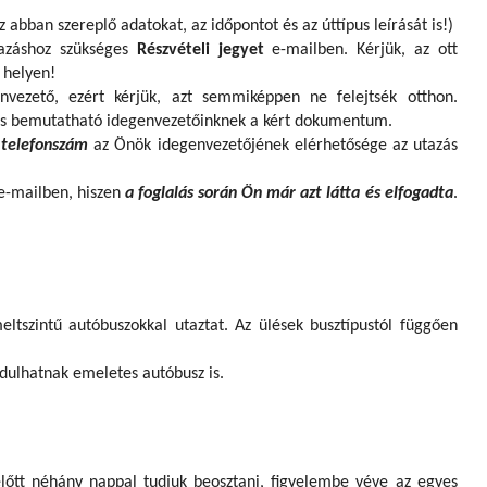
 abban szereplő adatokat, az időpontot és az úttípus leírását is!)
azáshoz szükséges
Részvételi jegyet
e-mailben. Kérjük, az ott
i helyen!
genvezető, ezért kérjük, azt semmiképpen ne felejtsék otthon.
is bemutatható idegenvezetőinknek a kért dokumentum.
 telefonszám
az Önök idegenvezetőjének elérhetősége az utazás
-mailben, hiszen
a foglalás során Ön már azt látta és elfogadta
.
ltszintű autóbuszokkal utaztat. Az ülések busztípustól függően
dulhatnak emeletes autóbusz is.
előtt néhány nappal tudjuk beosztani, figyelembe véve az egyes