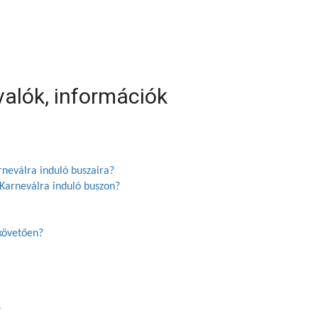
valók, információk
arneválra induló buszaira?
Karneválra induló buszon?
követően?
?