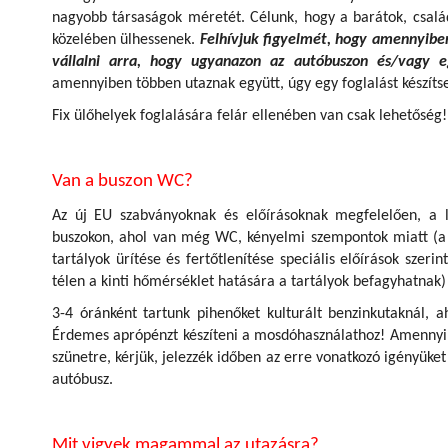
nagyobb társaságok méretét. Célunk, hogy a barátok, csal
közelében ülhessenek.
Felhívjuk figyelmét, hogy amennyiben
vállalni arra, hogy ugyanazon az autóbuszon és/vagy 
amennyiben többen utaznak együtt, úgy egy foglalást készíts
Fix ülőhelyek foglalására felár ellenében van csak lehetőség!
Van a buszon WC?
Az új EU szabványoknak és előírásoknak megfelelően, a
buszokon, ahol van még WC, kényelmi szempontok miatt (a 
tartályok ürítése és fertőtlenítése speciális előírások szeri
télen a kinti hőmérséklet hatására a tartályok befagyhatnak
3-4 óránként tartunk pihenőket kulturált benzinkutaknál
Érdemes aprópénzt készíteni a mosdóhasználathoz! Amennyibe
szünetre, kérjük, jelezzék időben az erre vonatkozó igényüket
autóbusz.
Mit vigyek magammal az utazásra?