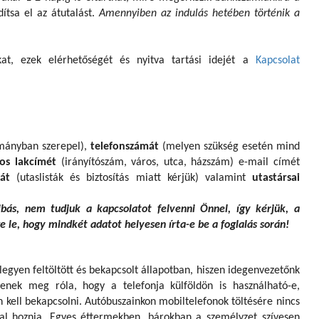
dítsa el az átutalást.
Amennyiben az indulás hetében történik a
kat, ezek elérhetőségét és nyitva tartási idejét a
Kapcsolat
mányban szerepel),
telefonszámát
(melyen szükség esetén mind
os lakcímét
(irányítószám, város, utca, házszám) e-mail címét
mát
(utaslisták és biztosítás miatt kérjük) valamint
utastársai
ás, nem tudjuk a kapcsolatot felvenni Önnel, így kérjük, a
e le, hogy mindkét adatot helyesen írta-e be a foglalás során!
egyen feltöltött és bekapcsolt állapotban, hiszen idegenvezetőnk
jenek meg róla, hogy a telefonja külföldön is használható-e,
 kell bekapcsolni. Autóbuszainkon mobiltelefonok töltésére nincs
al hoznia. Egyes éttermekben, bárokban a személyzet szívesen