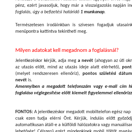
pénz, ezért javasoljuk, hogy már a visszaigazolás napján in
foglalás, úgy a befizetési határidő
1 munkanap
.
Természetesen irodáinkban is szívesen fogadjuk utasain
menüpontra kattintva tekintheti meg.
Milyen adatokat kell megadnom a foglalásnál?
Jelentkezéskor kérjük, adja meg
a nevét
(ahogyan az úti ok
az utazás előtt, mind az utazás ideje alatt elérhető),
pont
(melyet rendszeresen ellenőriz),
pontos születési dátu
nevét
is.
Amennyiben a megadott telefonszám vagy e-mail cím hib
foglalása véglegesítése előtt kiemelt figyelemmel ellenőrizz
FONTOS:
A jelentkezéskor megadott mobiltelefon egész nap l
csak ezen tudja elérni Önt. Kérjük, indulás előtt győződ
automatikusan átáll-e a külföldi hálózatokra vagy manuálisan
lehetőség! Célszerű ezért mindenkinek mobil töltőt magáv