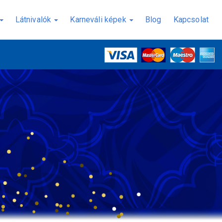
Látnivalók
Karneváli képek
Blog
Kapcsolat