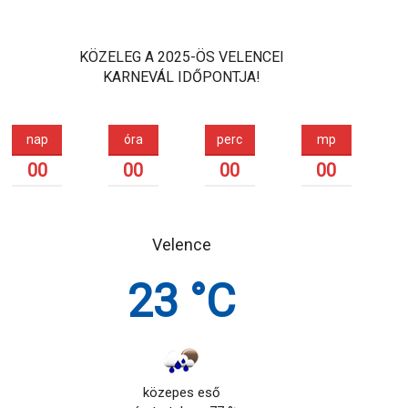
KÖZELEG A 2025-ÖS VELENCEI
KARNEVÁL IDŐPONTJA!
nap
óra
perc
mp
00
00
00
00
Velence
23 °C
közepes eső