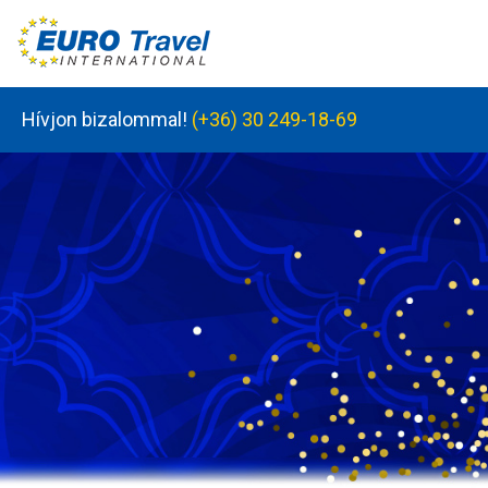
Hívjon bizalommal!
(+36) 30 249-18-69