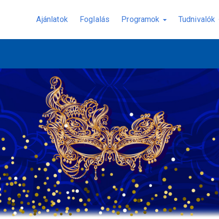
Ajánlatok
Foglalás
Programok
Tudnivalók