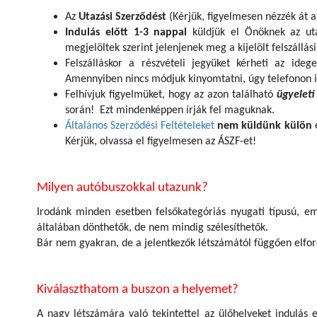
Az
Utazási Szerződést
(Kérjük, figyelmesen nézzék át az
Indulás előtt 1-3 nappal
küldjük el Önöknek az ut
megjelöltek szerint jelenjenek meg a kijelölt felszállás
Felszálláskor a részvételi jegyüket kérheti az ide
Amennyiben nincs módjuk kinyomtatni, úgy telefonon 
Felhívjuk figyelmüket, hogy az azon található
ügyeleti
során! Ezt mindenképpen írják fel maguknak.
Általános Szerződési Feltételeket
nem küldünk külön
e
Kérjük, olvassa el figyelmesen az ÁSZF-et!
Milyen autóbuszokkal utazunk?
Irodánk minden esetben felsőkategóriás nyugati típusú, eme
általában dönthetők, de nem mindig szélesíthetők.
Bár nem gyakran, de a jelentkezők létszámától függően elfor
Kiválaszthatom a buszon a helyemet?
A nagy létszámára való tekintettel az ülőhelyeket indulás 