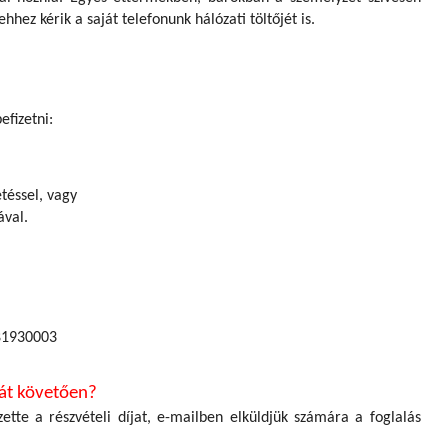
hhez kérik a saját telefonunk hálózati töltőjét is.
efizetni:
téssel, vagy
ával.
81930003
át követően?
ette a részvételi díjat, e-mailben elküldjük számára a foglalás