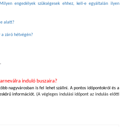
Milyen engedélyek szükségesek ehhez, kell-e egyáltalán ilyen
e alatt?
y a záró hétvégén?
.
 Karneválra induló buszaira?
több nagyvárosban is fel lehet szállni. A pontos időpontokról és a
eskörű információt. (
A végleges indulási időpont az indulás előtti