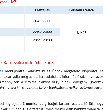
tvonal - M7
Felszállás
Felszállás felára
21:45-22:00
22:50-23:00
NINCS
23:20-23:30
ei Karneválra induló buszon?
ás
menüpontra, válassza ki az Önnek megfelelő időpontot, és
ontosan adja meg az ott kért adatokat, információkat, mivel azok
ennyiben a kitöltés hiányos vagy hibás, kollégánk igyekszik
setén viszont
a foglalás külön tájékoztatás nélkül automatikusan
ott legfeljebb
3 munkanapig
tudjuk tartani, ezalatt kérjük, hogy
y akár 1-2 napig is eltarthat, mire megérkezik bankszámlánkra a