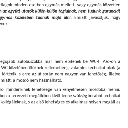
ádtagok minden esetben egymás mellett, vagy egymás közvetlen
 az együtt utazók külön-külön foglalnak, nem tudunk garanciát
egymás közelében tudnak majd ülni.
Emiatt javasoljuk, hogy
enek.
 legújabb autóbuszokba már nem építenek be WC-t. Azokon a
WC közelében ülőknek kellemetlen), valamint technikai okok (a
nt történik, s erre az út során nem nagyon van lehetőség, illetve
) miatt, a mosdó nem használható.
, ahol mindenkinek lehetősége van kényelmesen mosdóba menni.
n a tervezett megállókon kívül lenne szükség korábbi technikai
 kollégáinknak, s az első lehetséges és alkalmas helyen megáll az