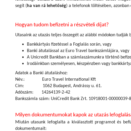
segít (
ha van rá lehetőség
) a telefonok töltésében, azonban e
Hogyan tudom befizetni a részvételi díjat?
Utasaink az utazás teljes összegét az alábbi módokon tudják b
Bankkártyás fizetéssel a Foglalás során, vagy
Banki átutalással az Euro Travel bankszámlájára, vagy
A Unicredit Bankban a számlaszámunkra történő befize
Irodáinkban személyesen, készpénzben vagy bankkárty
Adatok a Banki átutaláshoz:
Név.: Euro Travel International Kft
Cím: 1062 Budapest, Andrássy u. 61.
Adószám: 14264139-2-42
Bankszámla szám: UniCredit Bank Zrt. 10918001-00000039-
Milyen dokumentumokat kapok az utazás lefoglalás
Miután utasunk lefoglalta a kiválasztott programot és befiz
dokumentumait: