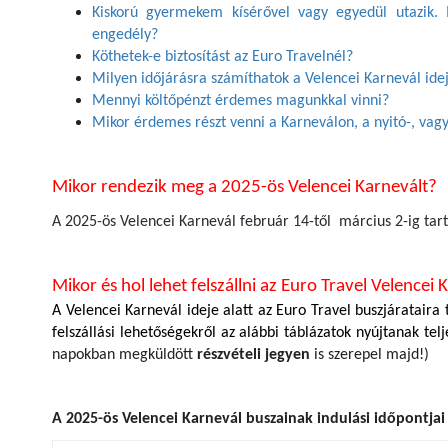
Kiskorú gyermekem kísérővel vagy egyedül utazik. 
engedély?
Köthetek-e biztosítást az Euro Travelnél?
Milyen időjárásra számíthatok a Velencei Karnevál idej
Mennyi költőpénzt érdemes magunkkal vinni?
Mikor érdemes részt venni a Karneválon, a nyitó-, vag
Mikor rendezik meg a 2025-ös Velencei Karnevált?
A 2025-ös Velencei Karnevál február 14-től március 2-ig tart
Mikor és hol lehet felszállni az Euro Travel Velencei
A Velencei Karnevál ideje alatt az Euro Travel buszjárataira 
felszállási lehetőségekről az alábbi táblázatok nyújtanak telj
napokban megküldött
részvételi jegyen
is szerepel majd!)
A 2025-ös Velencei Karnevál buszainak indulási időpontjai