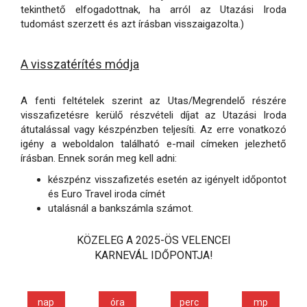
tekinthető elfogadottnak, ha arról az Utazási Iroda
tudomást szerzett és azt írásban visszaigazolta.)
A visszatérítés módja
A fenti feltételek szerint az Utas/Megrendelő részére
visszafizetésre kerülő részvételi díjat az Utazási Iroda
átutalással vagy készpénzben teljesíti. Az erre vonatkozó
igény a weboldalon található e-mail címeken jelezhető
írásban. Ennek során meg kell adni:
készpénz visszafizetés esetén az igényelt időpontot
és Euro Travel iroda címét
utalásnál a bankszámla számot.
KÖZELEG A 2025-ÖS VELENCEI
KARNEVÁL IDŐPONTJA!
nap
óra
perc
mp