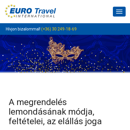
Togg
navi
Hívjon bizalommal!
(+36) 30 249-18-69
A megrendelés
lemondásának módja,
feltételei, az elállás joga