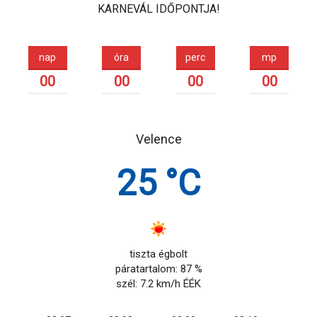
KARNEVÁL IDŐPONTJA!
nap
óra
perc
mp
00
00
00
00
Velence
25 °C
tiszta égbolt
páratartalom: 87 %
szél: 7.2 km/h ÉÉK