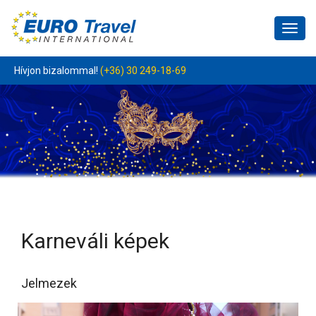
Togg
navi
Hívjon bizalommal!
(+36) 30 249-18-69
Karneváli képek
Jelmezek