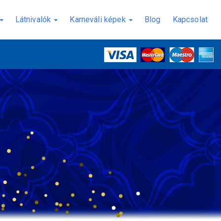
Látnivalók
Karneváli képek
Blog
Kapcsolat