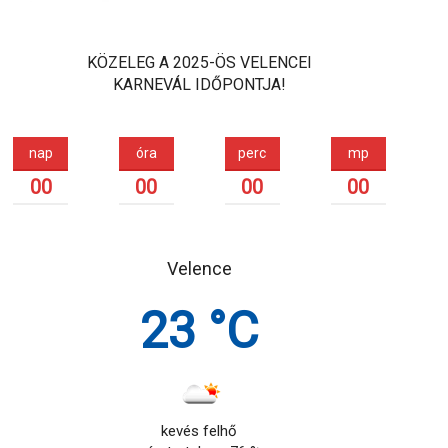
KÖZELEG A 2025-ÖS VELENCEI
KARNEVÁL IDŐPONTJA!
nap
óra
perc
mp
00
00
00
00
Velence
23 °C
kevés felhő