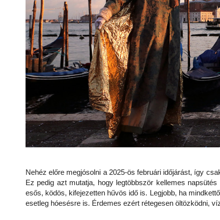
Nehéz előre megjósolni a 2025-ös februári időjárást, így csa
Ez pedig azt mutatja, hogy legtöbbször kellemes napsütés 
esős, ködös, kifejezetten hűvös idő is. Legjobb, ha mindkettő
esetleg hóesésre is. Érdemes ezért rétegesen öltözködni, ví