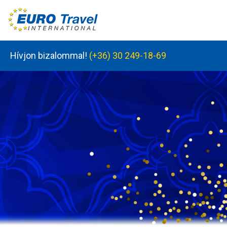
Hívjon bizalommal!
(+36) 30 249-18-69