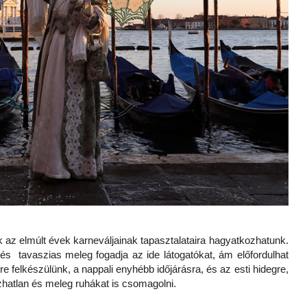
k az elmúlt évek karneváljainak tapasztalataira hagyatkozhatunk.
és tavaszias meleg fogadja az ide látogatókat, ám előfordulhat
re felkészülünk, a nappali enyhébb időjárásra, és az esti hidegre,
zhatlan és meleg ruhákat is csomagolni.